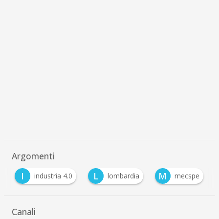
Argomenti
I
L
M
industria 4.0
lombardia
mecspe
Canali