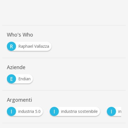
Who's Who
R
Raphael Vallazza
Aziende
E
Endian
Argomenti
I
I
I
ia 5.0
industria sostenibile
industrial IoT