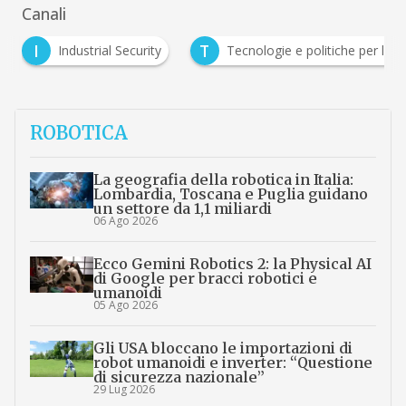
Canali
T
dustrial Security
Tecnologie e politiche per la sostenibilità
ROBOTICA
La geografia della robotica in Italia:
Lombardia, Toscana e Puglia guidano
un settore da 1,1 miliardi
06 Ago 2026
Ecco Gemini Robotics 2: la Physical AI
di Google per bracci robotici e
umanoidi
05 Ago 2026
Gli USA bloccano le importazioni di
robot umanoidi e inverter: “Questione
di sicurezza nazionale”
29 Lug 2026