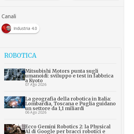
Canali
Industria 4.0
ROBOTICA
Mitsubishi Motors punta sugli
umanoidi: sviluppo e test in fabbrica
a Kyoto
07 Ago 2026
La geografia della robotica in Italia:
Lombardia, Toscana e Puglia guidano
un settore da 1,1 miliardi
06 Ago 2026
Ecco Gemini Robotics 2: la Physical
AI di Google per bracci robotici e