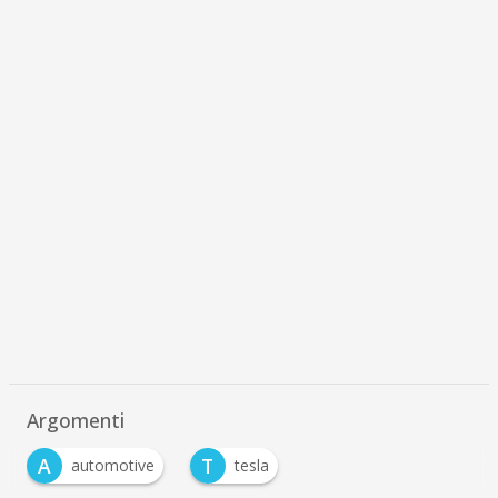
Argomenti
A
T
automotive
tesla