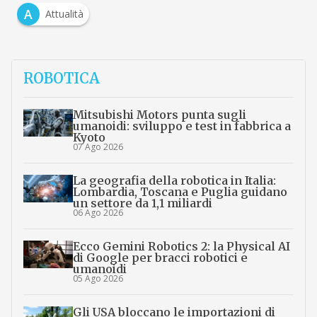
A
Attualità
ROBOTICA
Mitsubishi Motors punta sugli
umanoidi: sviluppo e test in fabbrica a
Kyoto
07 Ago 2026
La geografia della robotica in Italia:
Lombardia, Toscana e Puglia guidano
un settore da 1,1 miliardi
06 Ago 2026
Ecco Gemini Robotics 2: la Physical AI
di Google per bracci robotici e
umanoidi
05 Ago 2026
Gli USA bloccano le importazioni di