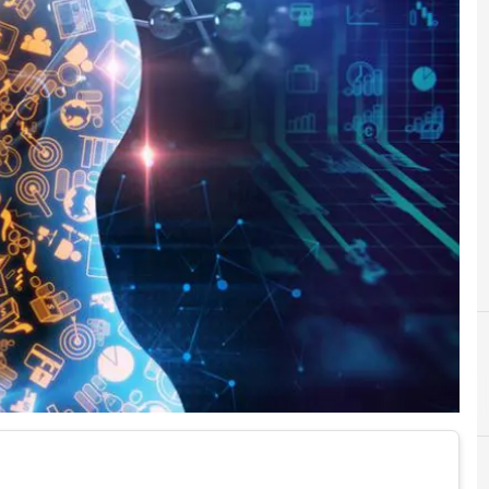
A
A
AI
artifi