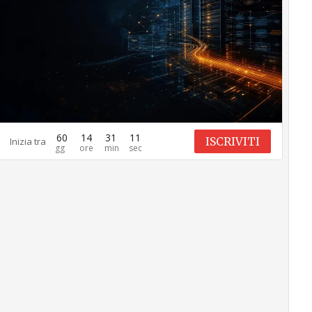
60
14
31
10
ISCRIVITI
Inizia tra