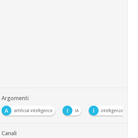
Argomenti
I
I
cial intelligence
IA
intelligenza artificiale
Canali