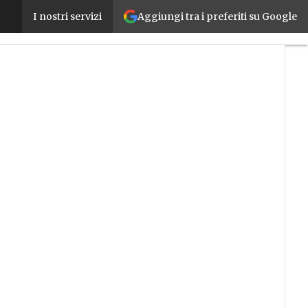
Aggiungi tra i preferiti su Google
L’intelligenza artificiale vale in Italia 300 milioni
I nostri servizi