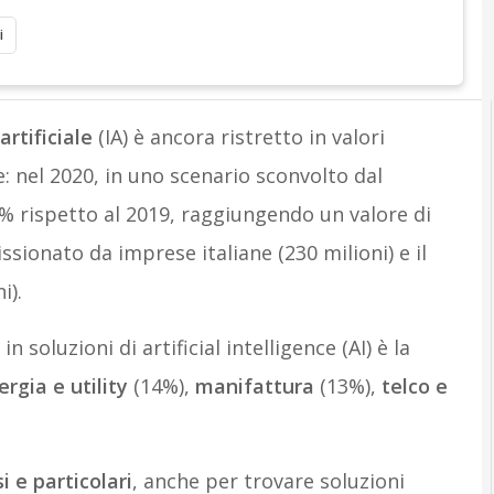
A
I
Attualità
Industrial IT
i
artificiale
(IA) è ancora ristretto in valori
e: nel 2020, in uno scenario sconvolto dal
% rispetto al 2019, raggiungendo un valore di
ssionato da imprese italiane (230 milioni) e il
i).
 soluzioni di artificial intelligence (AI) è la
rgia e utility
(14%),
manifattura
(13%),
telco e
si e particolari
, anche per trovare soluzioni