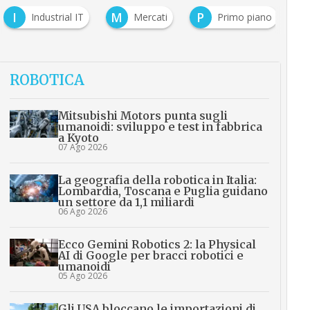
M
P
T
Mercati
Primo piano
Tecnologie
ROBOTICA
Mitsubishi Motors punta sugli
umanoidi: sviluppo e test in fabbrica
a Kyoto
07 Ago 2026
La geografia della robotica in Italia:
Lombardia, Toscana e Puglia guidano
un settore da 1,1 miliardi
06 Ago 2026
Ecco Gemini Robotics 2: la Physical
AI di Google per bracci robotici e
umanoidi
05 Ago 2026
Gli USA bloccano le importazioni di