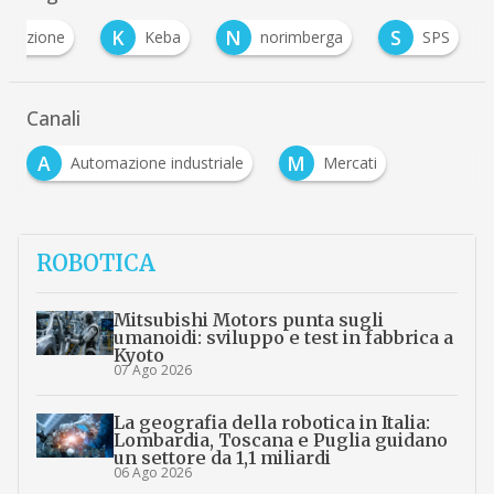
K
N
S
omazione
Keba
norimberga
SPS
Canali
A
M
Automazione industriale
Mercati
ROBOTICA
Mitsubishi Motors punta sugli
umanoidi: sviluppo e test in fabbrica a
Kyoto
07 Ago 2026
La geografia della robotica in Italia:
Lombardia, Toscana e Puglia guidano
un settore da 1,1 miliardi
06 Ago 2026