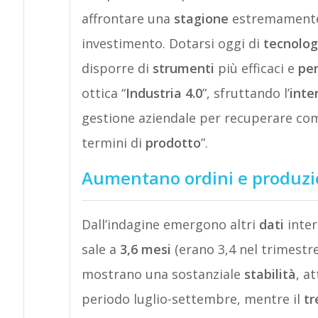
affrontare una
stagione
estremamente
investimento. Dotarsi oggi di
tecnolog
disporre di
strumenti
più efficaci e
pe
ottica “
Industria 4.0
”, sfruttando l’
inte
gestione aziendale per recuperare com
termini di
prodotto
”.
Aumentano ordini e produzio
Dall’indagine emergono altri
dati
inter
sale a
3,6 mesi
(erano 3,4 nel trimestr
mostrano una sostanziale
stabilità
, a
periodo luglio-settembre, mentre il
tr