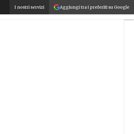
Aggiungi tra i preferiti su Google
Lavorazione legno, le “macchine 4.0” trainano la r
I nostri servizi