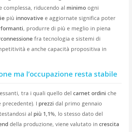
 complessa, riducendo al
minimo
ogni
ie
più
innovative
e aggiornate significa poter
rformanti
, produrre di più e meglio in piena
rconnessione
fra tecnologia e sistemi di
petitività e anche capacità propositiva in
ne ma l’occupazione resta stabile
essanti, tra i quali quello del
carnet
ordini
che
e precedente). I
prezzi
dal primo gennaio
ttestandosi al
più 1,1
%, lo stesso dato del
end
della produzione, viene valutato in
crescita