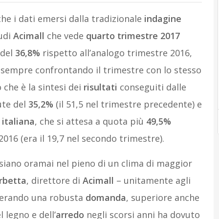
he i dati emersi dalla tradizionale
indagine
tudi
Acimall
che vede
quarto trimestre 2017
 del
36,8%
rispetto all’analogo trimestre 2016,
 sempre confrontando il trimestre con lo stesso
 che è la sintesi dei
risultati
conseguiti dalle
ute del
35,2%
(il 51,5 nel trimestre precedente) e
italiana
, che si attesa a quota più
49,5%
016 (era il 19,7 nel secondo trimestre).
 siano oramai nel pieno di un clima di maggior
rbetta
, direttore di
Acimall
– unitamente agli
enerando una robusta
domanda
, superiore anche
 legno e dell’
arredo
negli scorsi anni ha dovuto