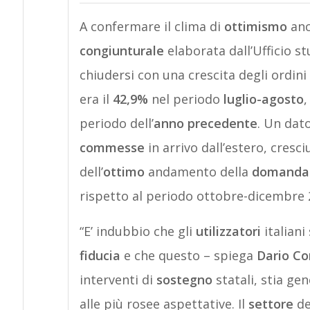
A confermare il clima di
ottimismo
anc
congiunturale
elaborata dall’Ufficio s
chiudersi con una crescita degli ordini
era il
42,9%
nel periodo
luglio-agosto
,
periodo dell’
anno precedente
. Un dato
commesse
in arrivo dall’estero, cresci
dell’
ottimo
andamento della
domanda 
rispetto al periodo ottobre-dicembre 2
“E’ indubbio che gli
utilizzatori
italiani
fiducia
e che questo – spiega
Dario Co
interventi di
sostegno
statali, stia g
alle più rosee aspettative. Il
settore
del