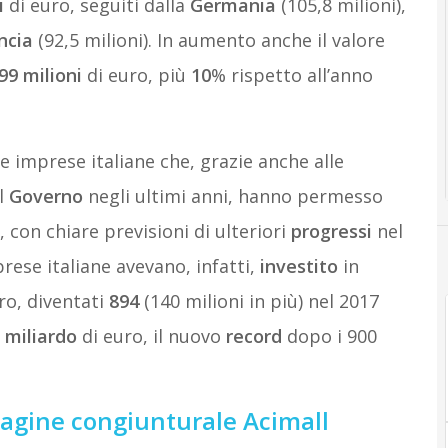
i
di euro, seguiti dalla
Germania
(105,8 milioni),
ncia
(92,5 milioni). In aumento anche il valore
99 milioni
di euro, più
10
% rispetto all’anno
e imprese italiane che, grazie anche alle
l
Governo
negli ultimi anni, hanno permesso
 con chiare previsioni di ulteriori
progressi
nel
rese italiane avevano, infatti,
investito
in
ro, diventati
894
(140 milioni in più) nel 2017
l
miliardo
di euro, il nuovo
record
dopo i 900
indagine congiunturale Acimall