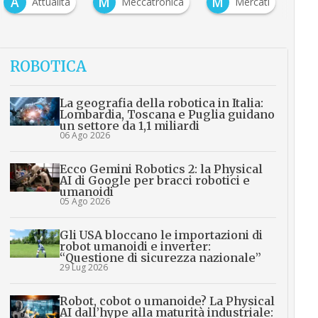
A
M
M
Attualità
Meccatronica
Mercati
ROBOTICA
La geografia della robotica in Italia:
Lombardia, Toscana e Puglia guidano
un settore da 1,1 miliardi
06 Ago 2026
Ecco Gemini Robotics 2: la Physical
AI di Google per bracci robotici e
umanoidi
05 Ago 2026
Gli USA bloccano le importazioni di
robot umanoidi e inverter:
“Questione di sicurezza nazionale”
29 Lug 2026
Robot, cobot o umanoide? La Physical
AI dall’hype alla maturità industriale: