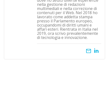
dove ho avuto diverse esperienze
nella gestione di redazioni
multimediali e nella correzione di
contenuti per il Web. Nel 2018 ho
lavorato come addetta stampa
presso il Parlamento europeo,
occupandomi di diritti umani e
affari esteri. Rientrata in Italia nel
2019, ora scrivo prevalentemente
di tecnologia e innovazione.
email