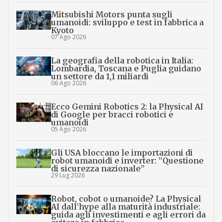
Mitsubishi Motors punta sugli
umanoidi: sviluppo e test in fabbrica a
Kyoto
07 Ago 2026
La geografia della robotica in Italia:
Lombardia, Toscana e Puglia guidano
un settore da 1,1 miliardi
06 Ago 2026
Ecco Gemini Robotics 2: la Physical AI
di Google per bracci robotici e
umanoidi
05 Ago 2026
Gli USA bloccano le importazioni di
robot umanoidi e inverter: “Questione
di sicurezza nazionale”
29 Lug 2026
Robot, cobot o umanoide? La Physical
AI dall’hype alla maturità industriale:
guida agli investimenti e agli errori da