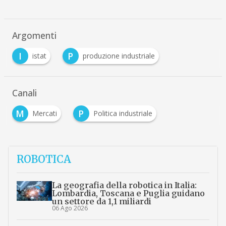
Argomenti
I
P
istat
produzione industriale
Canali
M
P
Mercati
Politica industriale
ROBOTICA
La geografia della robotica in Italia:
Lombardia, Toscana e Puglia guidano
un settore da 1,1 miliardi
06 Ago 2026