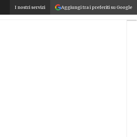
Aggiungi tra i preferiti su Google
Nasce “Italia in Digitale”: Google investe 900 milio
I nostri servizi