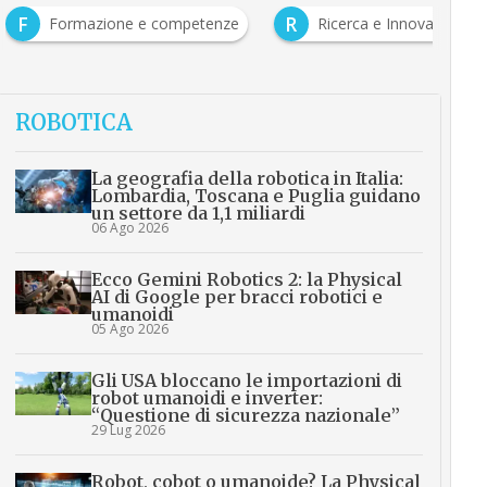
F
R
Formazione e competenze
Ricerca e Innovazione
ROBOTICA
La geografia della robotica in Italia:
Lombardia, Toscana e Puglia guidano
un settore da 1,1 miliardi
06 Ago 2026
Ecco Gemini Robotics 2: la Physical
AI di Google per bracci robotici e
umanoidi
05 Ago 2026
Gli USA bloccano le importazioni di
robot umanoidi e inverter:
“Questione di sicurezza nazionale”
29 Lug 2026
Robot, cobot o umanoide? La Physical