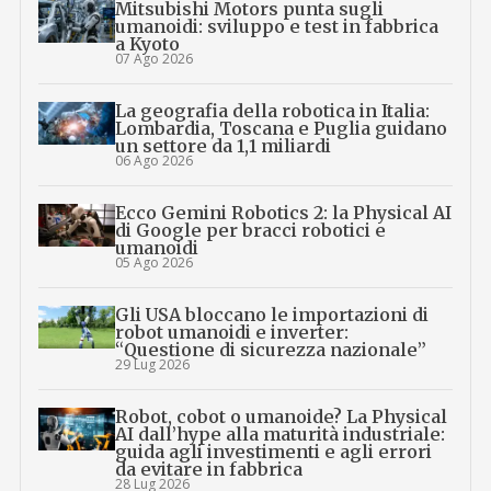
Mitsubishi Motors punta sugli
umanoidi: sviluppo e test in fabbrica
a Kyoto
07 Ago 2026
La geografia della robotica in Italia:
Lombardia, Toscana e Puglia guidano
un settore da 1,1 miliardi
06 Ago 2026
Ecco Gemini Robotics 2: la Physical AI
di Google per bracci robotici e
umanoidi
05 Ago 2026
Gli USA bloccano le importazioni di
robot umanoidi e inverter:
“Questione di sicurezza nazionale”
29 Lug 2026
Robot, cobot o umanoide? La Physical
AI dall’hype alla maturità industriale:
guida agli investimenti e agli errori
da evitare in fabbrica
28 Lug 2026