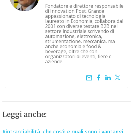
Fondatore e direttore responsabile
di Innovation Post. Grande
appassionato di tecnologia,
laureato in Economia, collabora dal
2001 con diverse testate B2B nel
settore industriale scrivendo di
automazione, elettronica,
strumentazione, meccanica, ma
anche economia e food &
beverage, oltre che con
organizzatori di eventi, fiere e
aziende.
email
Leggi anche:
Rintracciabilità, che cos’è e quali sono i vantaggi