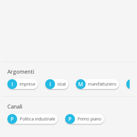
Argomenti
I
M
P
imprese
istat
manifatturiero
pmi
Canali
P
P
Politica industriale
Primo piano