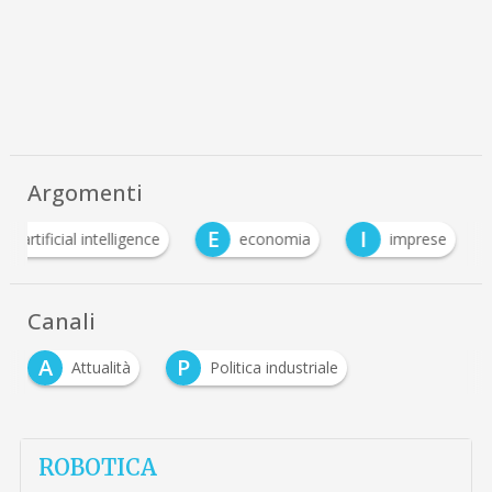
Argomenti
A
E
I
artificial intelligence
economia
imprese
Canali
A
P
Attualità
Politica industriale
ROBOTICA