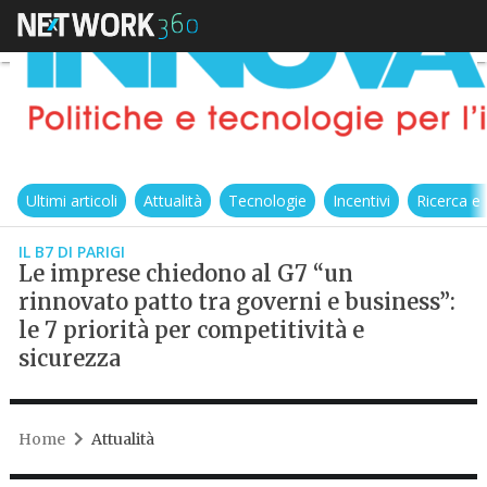
Ultimi articoli
Attualità
Tecnologie
Incentivi
Ricerca e
IL B7 DI PARIGI
Le imprese chiedono al G7 “un
rinnovato patto tra governi e business”:
le 7 priorità per competitività e
sicurezza
Home
Attualità