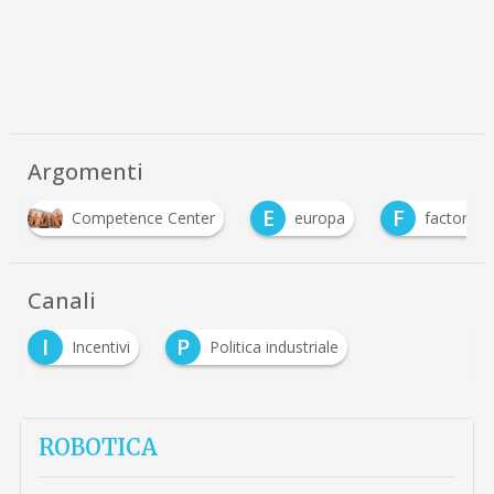
Argomenti
E
F
Competence Center
europa
factory 4
Canali
I
P
Incentivi
Politica industriale
ROBOTICA