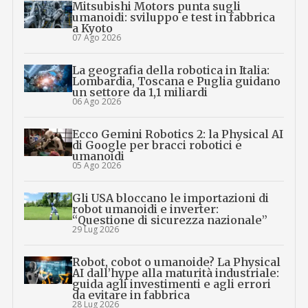
Mitsubishi Motors punta sugli
umanoidi: sviluppo e test in fabbrica
a Kyoto
07 Ago 2026
La geografia della robotica in Italia:
Lombardia, Toscana e Puglia guidano
un settore da 1,1 miliardi
06 Ago 2026
Ecco Gemini Robotics 2: la Physical AI
di Google per bracci robotici e
umanoidi
05 Ago 2026
Gli USA bloccano le importazioni di
robot umanoidi e inverter:
“Questione di sicurezza nazionale”
29 Lug 2026
Robot, cobot o umanoide? La Physical
AI dall’hype alla maturità industriale:
guida agli investimenti e agli errori
da evitare in fabbrica
28 Lug 2026