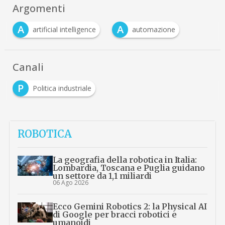
Argomenti
A
A
artificial intelligence
automazione
Canali
P
Politica industriale
ROBOTICA
La geografia della robotica in Italia:
Lombardia, Toscana e Puglia guidano
un settore da 1,1 miliardi
06 Ago 2026
Ecco Gemini Robotics 2: la Physical AI
di Google per bracci robotici e
umanoidi