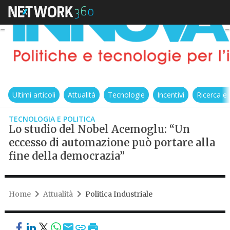
Ultimi articoli
Attualità
Tecnologie
Incentivi
Ricerca e
TECNOLOGIA E POLITICA
Lo studio del Nobel Acemoglu: “Un
eccesso di automazione può portare alla
fine della democrazia”
Home
Attualità
Politica Industriale