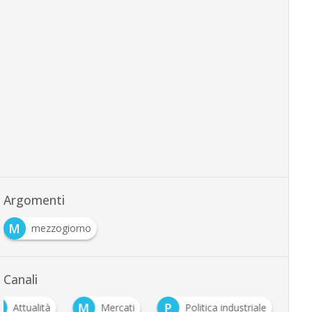
Argomenti
M
mezzogiorno
Canali
A
M
P
Attualità
Mercati
Politica industriale