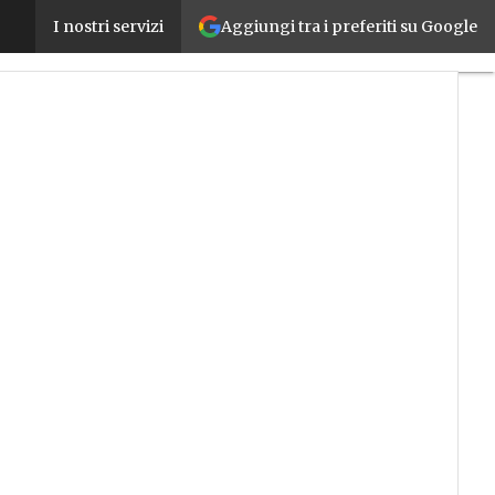
Aggiungi tra i preferiti su Google
Mezzogiorno in recessione, la trappola demografic
I nostri servizi