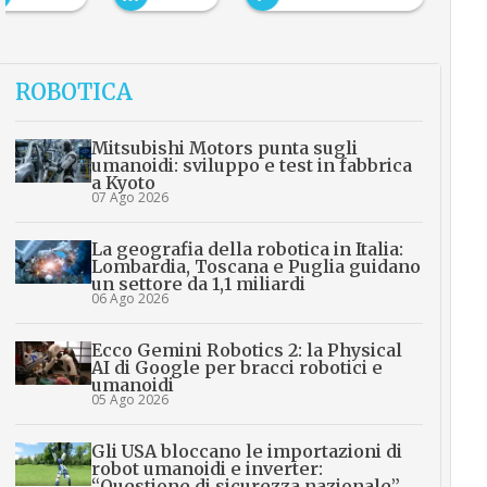
ROBOTICA
Mitsubishi Motors punta sugli
umanoidi: sviluppo e test in fabbrica
a Kyoto
07 Ago 2026
La geografia della robotica in Italia:
Lombardia, Toscana e Puglia guidano
un settore da 1,1 miliardi
06 Ago 2026
Ecco Gemini Robotics 2: la Physical
AI di Google per bracci robotici e
umanoidi
05 Ago 2026
Gli USA bloccano le importazioni di
robot umanoidi e inverter:
“Questione di sicurezza nazionale”