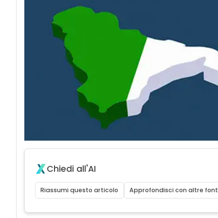
Chiedi all'AI
Riassumi questo articolo
Approfondisci con altre font