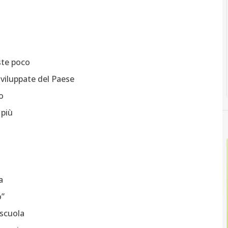
ste poco
sviluppate del Paese
o
 più
a
o”
a scuola