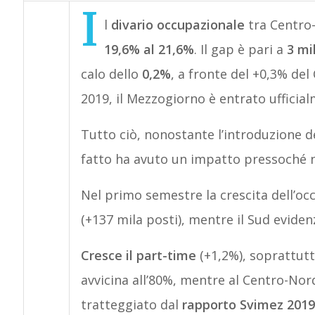
I
l
divario occupazionale
tra Centro
19,6% al 21,6%
. Il gap è pari a
3 mil
calo dello
0,2%
, a fronte del +0,3% del
2019, il Mezzogiorno è entrato ufficia
Tutto ciò, nonostante l’introduzione d
fatto ha avuto un impatto pressoché n
Nel primo semestre la crescita dell’oc
(+137 mila posti), mentre il Sud eviden
Cresce il part-time
(+1,2%), soprattut
avvicina all’80%, mentre al Centro-Nord
tratteggiato dal
rapporto Svimez 2019