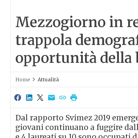
Mezzogiorno in re
trappola demografi
opportunità della
Home
Attualità
Dal rapporto Svimez 2019 emerge 
giovani continuano a fuggire dall’
e 4 laureati su 10 sono occupati d