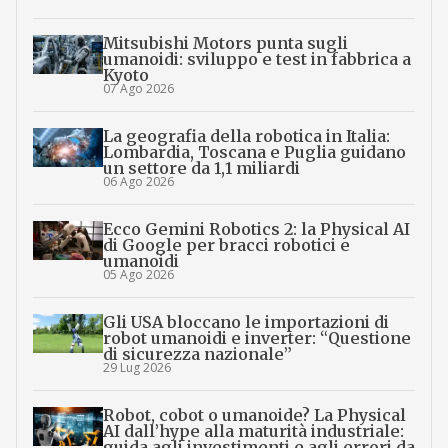
Mitsubishi Motors punta sugli
umanoidi: sviluppo e test in fabbrica a
Kyoto
07 Ago 2026
La geografia della robotica in Italia:
Lombardia, Toscana e Puglia guidano
un settore da 1,1 miliardi
06 Ago 2026
Ecco Gemini Robotics 2: la Physical AI
di Google per bracci robotici e
umanoidi
05 Ago 2026
Gli USA bloccano le importazioni di
robot umanoidi e inverter: “Questione
di sicurezza nazionale”
29 Lug 2026
Robot, cobot o umanoide? La Physical
AI dall’hype alla maturità industriale:
guida agli investimenti e agli errori da