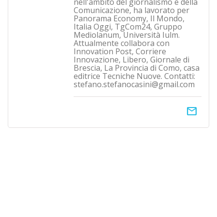
nell'ambito del giornalismo e della
Comunicazione, ha lavorato per
Panorama Economy, Il Mondo,
Italia Oggi, TgCom24, Gruppo
Mediolanum, Università Iulm.
Attualmente collabora con
Innovation Post, Corriere
Innovazione, Libero, Giornale di
Brescia, La Provincia di Como, casa
editrice Tecniche Nuove. Contatti:
stefano.stefanocasini@gmail.com
email