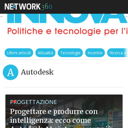
Ultimi articoli
Attualità
Tecnologie
Incentivi
Ricerca e
A
Autodesk
PROGETTAZIONE
Progettare e produrre con
intelligenza: ecco come