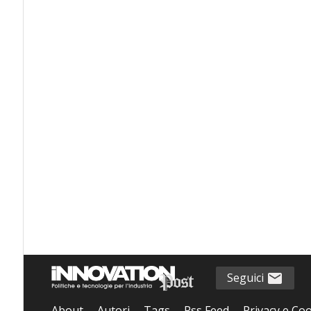
Seguici
About
Autori
Tags
Rss Feed
Privacy e Coo