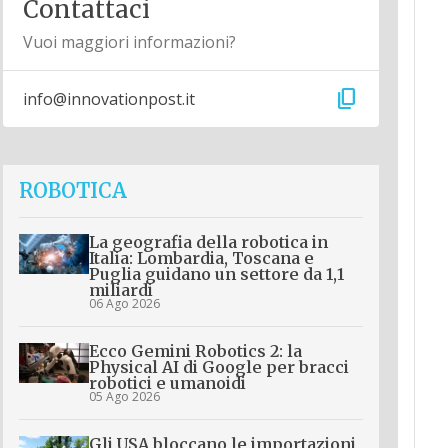
Contattaci
Vuoi maggiori informazioni?
content_copy
info@innovationpost.it
ROBOTICA
La geografia della robotica in
Italia: Lombardia, Toscana e
Puglia guidano un settore da 1,1
miliardi
06 Ago 2026
Ecco Gemini Robotics 2: la
Physical AI di Google per bracci
robotici e umanoidi
05 Ago 2026
Gli USA bloccano le importazioni