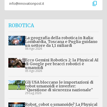
content_copy
info@innovationpost.it
ROBOTICA
La geografia della robotica in Italia:
Lombardia, Toscana e Puglia guidano
un settore da 1,1 miliardi
06 Ago 2026
Ecco Gemini Robotics 2: la Physical AI
di Google per bracci robotici e
umanoidi
05 Ago 2026
Gli USA bloccano le importazioni di
robot umanoidi e inverter:
“Questione di sicurezza nazionale”
29 Lug 2026
Robot, cobot o umanoide? La Physical