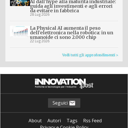
AI dall’hype alla maturità industriale:
guida agli investimenti e agli errori
da evitare in fabbrica
28 Lug 2026
La Physical AI aumenta il peso
dell’elettronica nella robotica: in un
umanoide ci sono 2.000 chip
22 Lug 2026
Vedi tutti gli approfondimenti >
Seguici
About
Autori
Tags
Rss Feed
Privacy e Cookie Policy