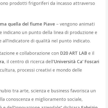
sono prodotti frigoriferi da incasso attraverso
ama quella del fiume Piave
– vengono animati
ve indicano un punto della linea di produzione e
 all’indicatore di qualità nel punto indicato.
ttazione e collaborazione con
D20 ART LAB
e il
ra
, il centro di ricerca dell’
Università Ca’ Foscari
 cultura, processi creativi e mondo delle
ubio tra arte, scienza e business favorisca un
ella conoscenza e miglioramento sociale,
à e dell’innovazione aziendale” dichiara
Fabrizio