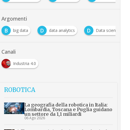
Argomenti
B
D
D
big data
data analytics
Data science
Canali
Industria 4.0
ROBOTICA
La geografia della robotica in Italia:
Lombardia, Toscana e Puglia guidano
un settore da 1,1 miliardi
06 Ago 2026