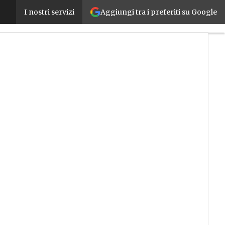
Aggiungi tra i preferiti su Google
Electrolux nella fabbrica di Treviso, un’opera di da
I nostri servizi