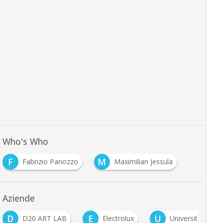
Who's Who
F
M
Fabrizio Panozzo
Maximilian Jessula
Aziende
D
E
U
D20 ART LAB
Electrolux
Università Ca' F