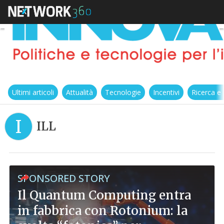
Ultimi articoli
Attualità
Tecnologie
Incentivi
Ricerca e
I
ILL
SPONSORED STORY
Il Quantum Computing entra
in fabbrica con Rotonium: la