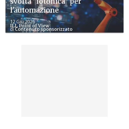
svolta “fotonica” per
l'automazione
12 Giu 2026
ILL
Point of View
di
Contenuto sponsorizzato