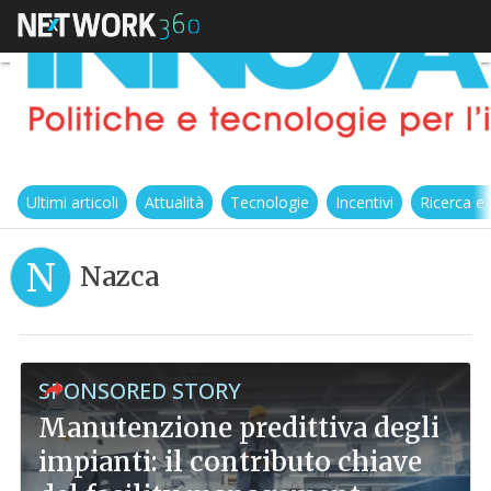
Ultimi articoli
Attualità
Tecnologie
Incentivi
Ricerca e
N
Nazca
SPONSORED STORY
Manutenzione predittiva degli
impianti: il contributo chiave