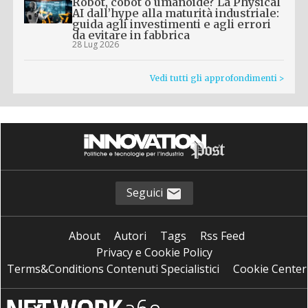
Robot, cobot o umanoide? La Physical
AI dall’hype alla maturità industriale:
guida agli investimenti e agli errori
da evitare in fabbrica
28 Lug 2026
Vedi tutti gli approfondimenti >
Seguici
About
Autori
Tags
Rss Feed
Privacy e Cookie Policy
Terms&Conditions Contenuti Specialistici
Cookie Center