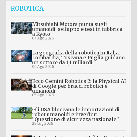
ROBOTICA
Mitsubishi Motors punta sugli
umanoidi: sviluppo e test in fabbrica
a Kyoto
07 Ago 2026
La geografia della robotica in Italia:
Lombardia, Toscana e Puglia guidano
un settore da 1,1 miliardi
06 Ago 2026
Ecco Gemini Robotics 2: la Physical AI
di Google per bracci robotici e
umanoidi
05 Ago 2026
Gli USA bloccano le importazioni di
robot umanoidi e inverter:
“Questione di sicurezza nazionale”
29 Lug 2026