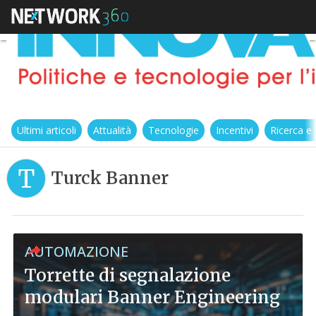
Ultimi articoli
Attualità
Tecnologie
Incentivi
Ricerca e
T
Turck Banner
AUTOMAZIONE
Torrette di segnalazione
modulari Banner Engineering