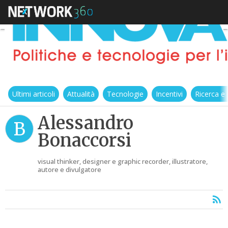
Ultimi articoli
Attualità
Tecnologie
Incentivi
Ricerca e
Alessandro
B
Bonaccorsi
visual thinker, designer e graphic recorder, illustratore,
autore e divulgatore