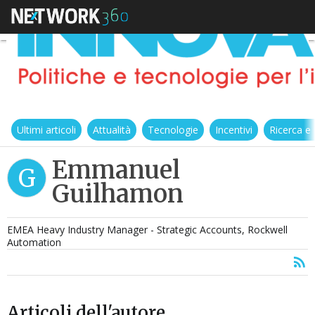
Ultimi articoli
Attualità
Tecnologie
Incentivi
Ricerca e
Emmanuel
G
Guilhamon
EMEA Heavy Industry Manager - Strategic Accounts, Rockwell
Automation
Articoli dell'autore