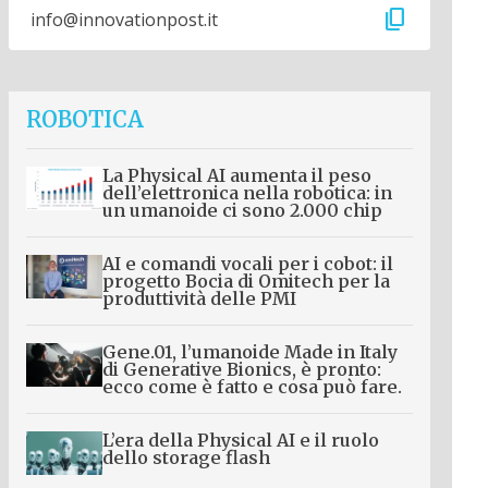
content_copy
info@innovationpost.it
ROBOTICA
La Physical AI aumenta il peso
dell’elettronica nella robotica: in
un umanoide ci sono 2.000 chip
AI e comandi vocali per i cobot: il
progetto Bocia di Omitech per la
produttività delle PMI
Gene.01, l’umanoide Made in Italy
di Generative Bionics, è pronto:
ecco come è fatto e cosa può fare.
L’era della Physical AI e il ruolo
dello storage flash