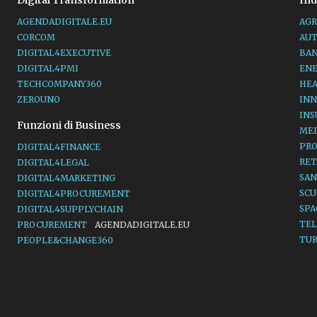
Digital Transformation
Ind
AGENDADIGITALE.EU
AGR
CORCOM
AU
DIGITAL4EXECUTIVE
BA
DIGITAL4PMI
EN
TECHCOMPANY360
HE
ZEROUNO
INN
IN
Funzioni di Business
ME
PR
DIGITAL4FINANCE
RET
DIGITAL4LEGAL
SAN
DIGITAL4MARKETING
SC
DIGITAL4PROCUREMENT
SP
DIGITAL4SUPPLYCHAIN
TE
PROCUREMENT
AGENDADIGITALE.EU
TU
PEOPLE&CHANGE360