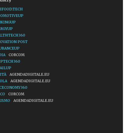
ustry
IFOOD.TECH
TOMOTIVEUP
NKINGUP
ERGYUP
ALTHTECH360
OVATION POST
SURANCEUP
DIA
CORCOM
OPTECH360
AILUP
ITÀ
AGENDADIGITALE.EU
UOLA
AGENDADIGITALE.EU
ACECONOMY360
LCO
CORCOM
RISMO
AGENDADIGITALE.EU