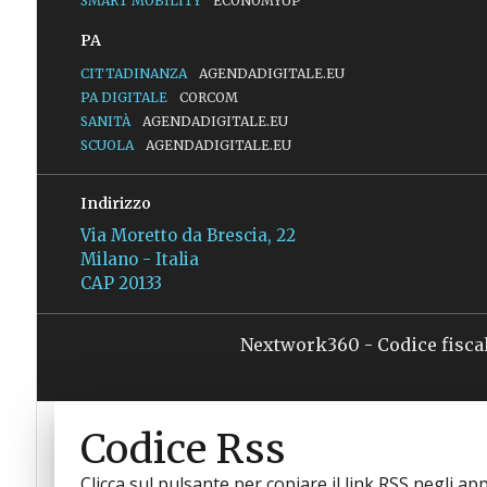
SMART MOBILITY
ECONOMYUP
PA
CITTADINANZA
AGENDADIGITALE.EU
PA DIGITALE
CORCOM
SANITÀ
AGENDADIGITALE.EU
SCUOLA
AGENDADIGITALE.EU
Indirizzo
Via Moretto da Brescia, 22
Milano - Italia
CAP 20133
Nextwork360 - Codice fisca
Codice Rss
Clicca sul pulsante per copiare il link RSS negli app