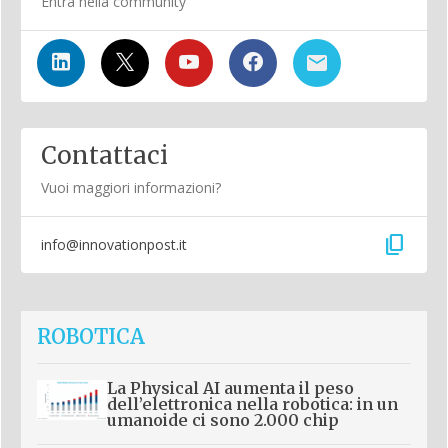
Entra nella community
Contattaci
Vuoi maggiori informazioni?
content_copy
info@innovationpost.it
ROBOTICA
La Physical AI aumenta il peso
dell’elettronica nella robotica: in un
umanoide ci sono 2.000 chip