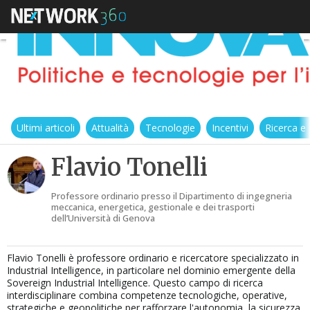
Ultimi articoli
Attualità
Tecnologie
Incentivi
Ricerca e
Flavio Tonelli
Professore ordinario presso il Dipartimento di ingegneria
meccanica, energetica, gestionale e dei trasporti
dell’Università di Genova
Flavio Tonelli è professore ordinario e ricercatore specializzato in
Industrial Intelligence, in particolare nel dominio emergente della
Sovereign Industrial Intelligence. Questo campo di ricerca
interdisciplinare combina competenze tecnologiche, operative,
strategiche e geopolitiche per rafforzare l'autonomia, la sicurezza