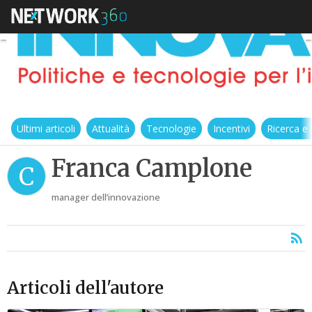
Ultimi articoli
Attualità
Tecnologie
Incentivi
Ricerca e
Franca Camplone
C
manager dell’innovazione
Articoli dell'autore