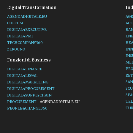
Digital Transformation
Ind
AGENDADIGITALE.EU
AGR
CORCOM
AU
DIGITAL4EXECUTIVE
BA
DIGITAL4PMI
EN
TECHCOMPANY360
HE
ZEROUNO
INN
IN
Funzioni di Business
ME
PR
DIGITAL4FINANCE
RET
DIGITAL4LEGAL
SAN
DIGITAL4MARKETING
SC
DIGITAL4PROCUREMENT
SP
DIGITAL4SUPPLYCHAIN
TE
PROCUREMENT
AGENDADIGITALE.EU
TU
PEOPLE&CHANGE360