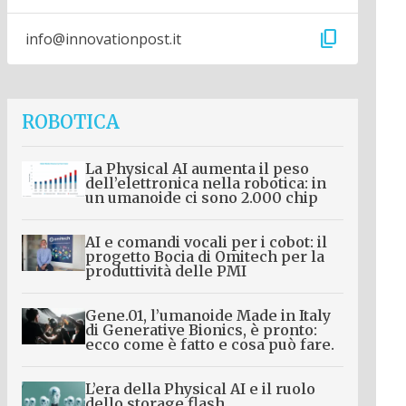
content_copy
info@innovationpost.it
ROBOTICA
La Physical AI aumenta il peso
dell’elettronica nella robotica: in
un umanoide ci sono 2.000 chip
AI e comandi vocali per i cobot: il
progetto Bocia di Omitech per la
produttività delle PMI
Gene.01, l’umanoide Made in Italy
di Generative Bionics, è pronto:
ecco come è fatto e cosa può fare.
L’era della Physical AI e il ruolo
dello storage flash