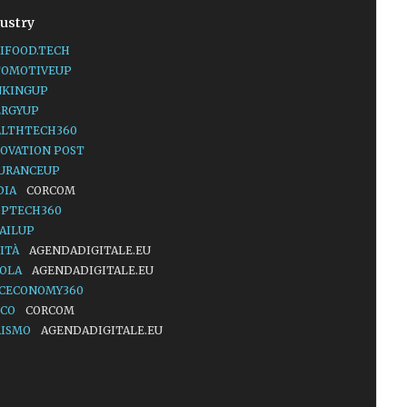
ustry
IFOOD.TECH
TOMOTIVEUP
NKINGUP
ERGYUP
ALTHTECH360
OVATION POST
SURANCEUP
DIA
CORCOM
OPTECH360
AILUP
ITÀ
AGENDADIGITALE.EU
UOLA
AGENDADIGITALE.EU
ACECONOMY360
LCO
CORCOM
RISMO
AGENDADIGITALE.EU