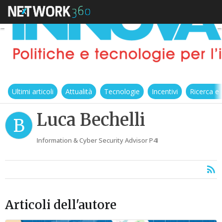
Ultimi articoli
Attualità
Tecnologie
Incentivi
Ricerca e
Luca Bechelli
B
Information & Cyber Security Advisor P4I
Articoli dell'autore