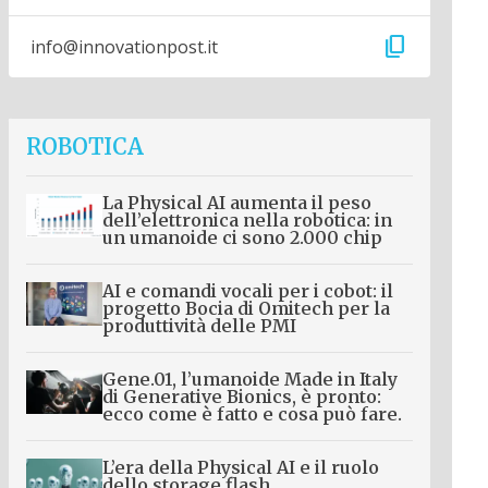
content_copy
info@innovationpost.it
ROBOTICA
La Physical AI aumenta il peso
dell’elettronica nella robotica: in
un umanoide ci sono 2.000 chip
AI e comandi vocali per i cobot: il
progetto Bocia di Omitech per la
produttività delle PMI
Gene.01, l’umanoide Made in Italy
di Generative Bionics, è pronto:
ecco come è fatto e cosa può fare.
L’era della Physical AI e il ruolo
dello storage flash