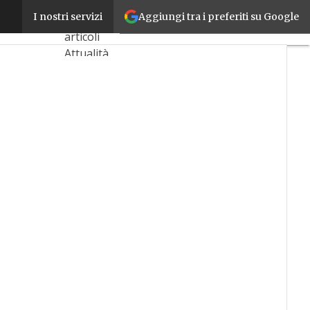
Aggiungi tra i preferiti su Google
Luca Onnis
I nostri servizi
Ultimi
articoli
Attualità
Tecnologie
Incentivi
Ricerca e
Innovazione
Formazione
e
competenze
Newsletter