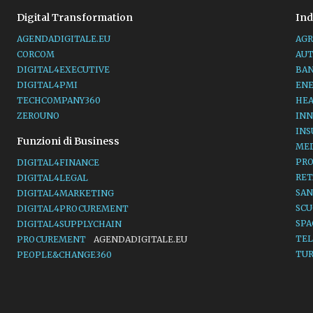
Digital Transformation
Ind
AGENDADIGITALE.EU
AGR
CORCOM
AU
DIGITAL4EXECUTIVE
BA
DIGITAL4PMI
EN
TECHCOMPANY360
HE
ZEROUNO
INN
IN
Funzioni di Business
ME
PR
DIGITAL4FINANCE
RET
DIGITAL4LEGAL
SAN
DIGITAL4MARKETING
SC
DIGITAL4PROCUREMENT
SP
DIGITAL4SUPPLYCHAIN
TE
PROCUREMENT
AGENDADIGITALE.EU
TU
PEOPLE&CHANGE360