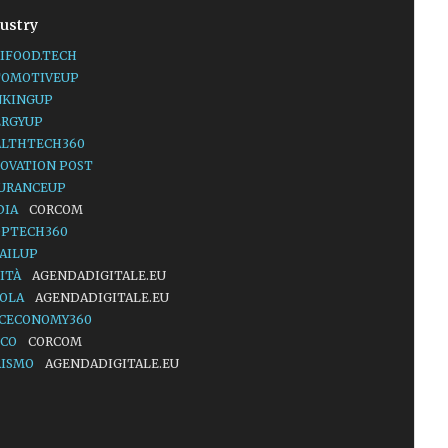
ustry
IFOOD.TECH
TOMOTIVEUP
NKINGUP
ERGYUP
ALTHTECH360
OVATION POST
SURANCEUP
DIA
CORCOM
OPTECH360
AILUP
ITÀ
AGENDADIGITALE.EU
UOLA
AGENDADIGITALE.EU
ACECONOMY360
LCO
CORCOM
RISMO
AGENDADIGITALE.EU