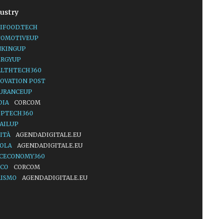
ustry
IFOOD.TECH
TOMOTIVEUP
NKINGUP
ERGYUP
ALTHTECH360
OVATION POST
SURANCEUP
DIA
CORCOM
OPTECH360
AILUP
ITÀ
AGENDADIGITALE.EU
UOLA
AGENDADIGITALE.EU
ACECONOMY360
LCO
CORCOM
RISMO
AGENDADIGITALE.EU