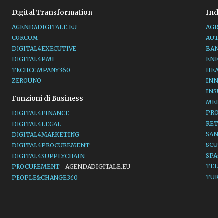
Digital Transformation
Ind
AGENDADIGITALE.EU
AGR
CORCOM
AU
DIGITAL4EXECUTIVE
BA
DIGITAL4PMI
EN
TECHCOMPANY360
HE
ZEROUNO
INN
IN
Funzioni di Business
ME
PR
DIGITAL4FINANCE
RET
DIGITAL4LEGAL
SAN
DIGITAL4MARKETING
SC
DIGITAL4PROCUREMENT
SP
DIGITAL4SUPPLYCHAIN
TE
PROCUREMENT
AGENDADIGITALE.EU
TU
PEOPLE&CHANGE360