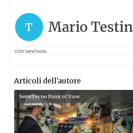
Mario Testi
T
COO ServiTecno
Articoli dell'autore
ServiTecno
Point of View