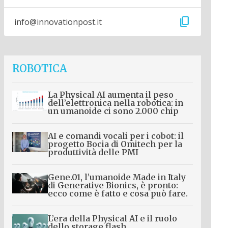
content_copy
info@innovationpost.it
ROBOTICA
La Physical AI aumenta il peso
dell’elettronica nella robotica: in
un umanoide ci sono 2.000 chip
AI e comandi vocali per i cobot: il
progetto Bocia di Omitech per la
produttività delle PMI
Gene.01, l’umanoide Made in Italy
di Generative Bionics, è pronto:
ecco come è fatto e cosa può fare.
L’era della Physical AI e il ruolo
dello storage flash