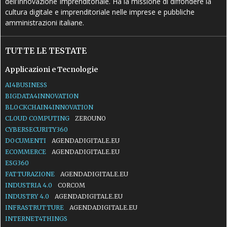
dell’Innovazione Imprenditoriale. Ha la missione di diffondere la
cultura digitale e imprenditoriale nelle imprese e pubbliche
amministrazioni italiane.
TUTTE LE TESTATE
Applicazioni e Tecnologie
AI4BUSINESS
BIGDATA4INNOVATION
BLOCKCHAIN4INNOVATION
CLOUD COMPUTING
ZEROUNO
CYBERSECURITY360
DOCUMENTI
AGENDADIGITALE.EU
ECOMMERCE
AGENDADIGITALE.EU
ESG360
FATTURAZIONE
AGENDADIGITALE.EU
INDUSTRIA 4.0
CORCOM
INDUSTRY 4.0
AGENDADIGITALE.EU
INFRASTRUTTURE
AGENDADIGITALE.EU
INTERNET4THINGS