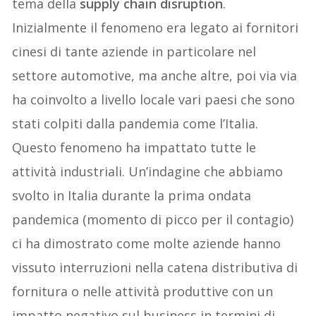
tema della
supply chain disruption
.
Inizialmente il fenomeno era legato ai fornitori
cinesi di tante aziende in particolare nel
settore automotive, ma anche altre, poi via via
ha coinvolto
a livello locale vari paesi
che sono
stati colpiti dalla pandemia come l’Italia
.
Questo
fenomeno
ha impattato tutte le
attività industriali. Un’indagine che abbiamo
svolto in Italia durante la prima ondata
pandemica (
momento
di picco
per il contagio
)
ci ha dimostrato come
molt
e aziende hanno
vissuto
interruzioni
n
ella catena
distributiva di
fornitura o nelle attività produttive con un
impatto negativo sul business in termini di