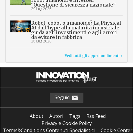
robot umanoidi e inverter:
“Questione di sicurezza nazionale”
29 Lug 2026
Robot, cobot o umanoide? La Physical
AI dall’hype alla maturità industriale:
guida agli investimenti e agli errori
da evitare in fabbrica
28 Lug 2026
Vedi tutti gli approfondimenti >
Seguici
About
Autori
Tags
Rss Feed
Privacy e Cookie Policy
Terms&Conditions Contenuti Specialistici
Cookie Center