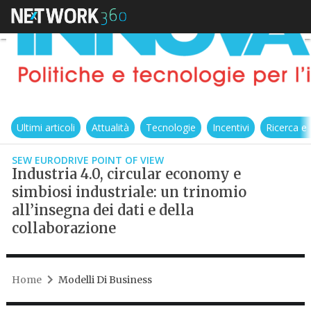
Ultimi articoli
Attualità
Tecnologie
Incentivi
Ricerca e
SEW EURODRIVE POINT OF VIEW
Industria 4.0, circular economy e
simbiosi industriale: un trinomio
all’insegna dei dati e della
collaborazione
Home
Modelli Di Business