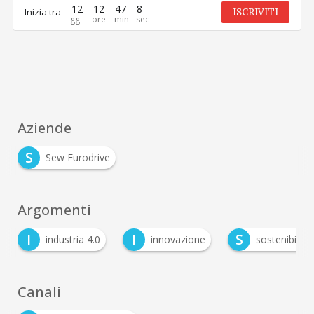
12
12
47
8
Inizia tra
ISCRIVITI
Aziende
S
Sew Eurodrive
Argomenti
I
I
S
industria 4.0
innovazione
sostenibilità
Canali