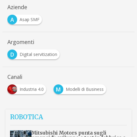
Aziende
A
Asap SMF
Argomenti
D
Digital servitization
Canali
M
Industria 4.0
Modelli di Business
ROBOTICA
Mitsubishi Motors punta sugli