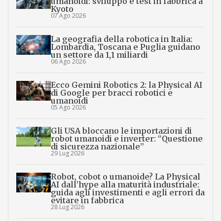
umanoidi: sviluppo e test in fabbrica a
Kyoto
07 Ago 2026
La geografia della robotica in Italia:
Lombardia, Toscana e Puglia guidano
un settore da 1,1 miliardi
06 Ago 2026
Ecco Gemini Robotics 2: la Physical AI
di Google per bracci robotici e
umanoidi
05 Ago 2026
Gli USA bloccano le importazioni di
robot umanoidi e inverter: “Questione
di sicurezza nazionale”
29 Lug 2026
Robot, cobot o umanoide? La Physical
AI dall’hype alla maturità industriale:
guida agli investimenti e agli errori da
evitare in fabbrica
28 Lug 2026