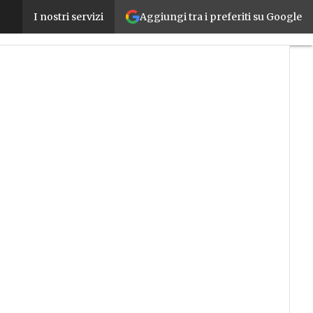
Aggiungi tra i preferiti su Google
Servitization: una strada di crescita per i produtto
I nostri servizi