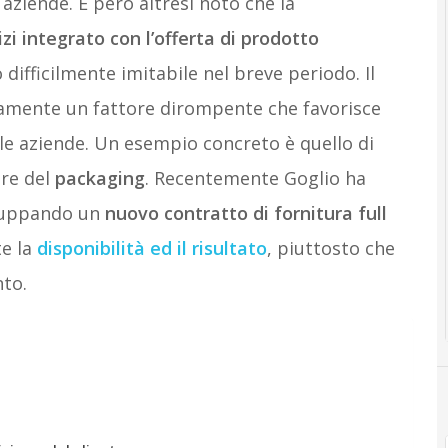
aziende. È però altresì noto che la
izi integrato con l’offerta di prodotto
ifficilmente imitabile nel breve periodo. Il
tamente un fattore dirompente che favorisce
le aziende. Un esempio concreto è quello di
ore del
packaging
. Recentemente Goglio ha
viluppando un
nuovo contratto di fornitura full
te la
disponibilità ed il risultato
, piuttosto che
to.