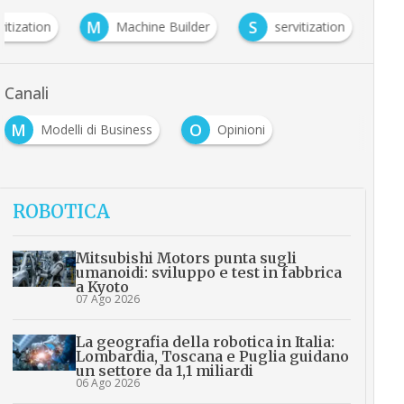
M
S
vitization
Machine Builder
servitization
Canali
M
O
Modelli di Business
Opinioni
ROBOTICA
Mitsubishi Motors punta sugli
umanoidi: sviluppo e test in fabbrica
a Kyoto
07 Ago 2026
La geografia della robotica in Italia:
Lombardia, Toscana e Puglia guidano
un settore da 1,1 miliardi
06 Ago 2026