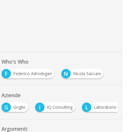
Who's Who
F
N
Federico Adrodegari
Nicola Saccani
Aziende
G
I
L
Goglio
IQ Consulting
Laboratorio RISE
Argomenti