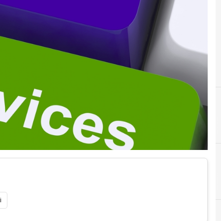
A
Asap SMF
i