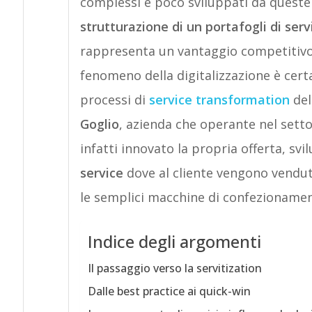
complessi e poco sviluppati da queste 
strutturazione di un portafogli di serv
rappresenta un vantaggio competitivo d
fenomeno della digitalizzazione è cer
processi di
service transformation
del
Goglio
, azienda che operante nel sett
infatti innovato la propria offerta, s
service
dove al cliente vengono vendu
le semplici macchine di confezionamen
Indice degli argomenti
Il passaggio verso la servitization
Dalle best practice ai quick-win