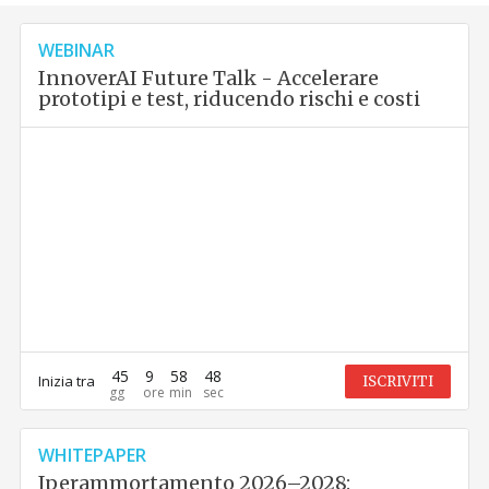
WEBINAR
InnoverAI Future Talk - Accelerare
prototipi e test, riducendo rischi e costi
45
9
58
46
Inizia tra
ISCRIVITI
WHITEPAPER
Iperammortamento 2026–2028: