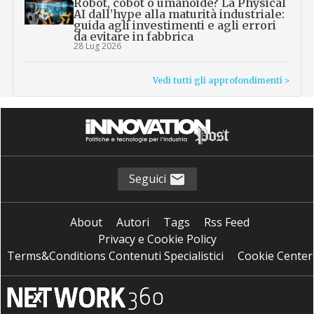
Robot, cobot o umanoide? La Physical
AI dall’hype alla maturità industriale:
guida agli investimenti e agli errori
da evitare in fabbrica
28 Lug 2026
Vedi tutti gli approfondimenti >
Seguici
About
Autori
Tags
Rss Feed
Privacy e Cookie Policy
Terms&Conditions Contenuti Specialistici
Cookie Center