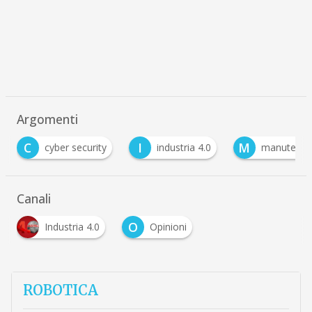
Argomenti
C
I
M
cyber security
industria 4.0
manutenzi
Canali
O
Industria 4.0
Opinioni
ROBOTICA