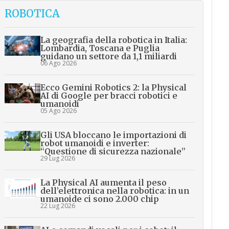
ROBOTICA
La geografia della robotica in Italia:
Lombardia, Toscana e Puglia
guidano un settore da 1,1 miliardi
06 Ago 2026
Ecco Gemini Robotics 2: la Physical
AI di Google per bracci robotici e
umanoidi
05 Ago 2026
Gli USA bloccano le importazioni di
robot umanoidi e inverter:
“Questione di sicurezza nazionale”
29 Lug 2026
La Physical AI aumenta il peso
dell’elettronica nella robotica: in un
umanoide ci sono 2.000 chip
22 Lug 2026