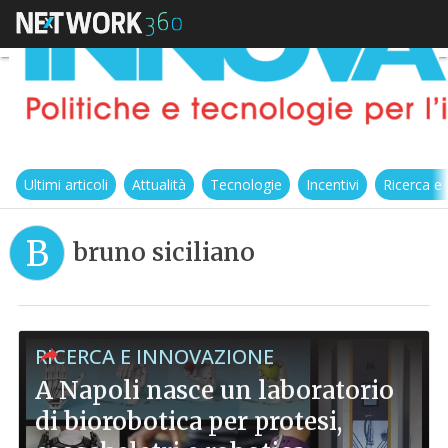
Ultimi articoli
Attualità
Tecnologie
Incentivi
Ricerca e
B
bruno siciliano
RICERCA E INNOVAZIONE
A Napoli nasce un laboratorio
di biorobotica per protesi,