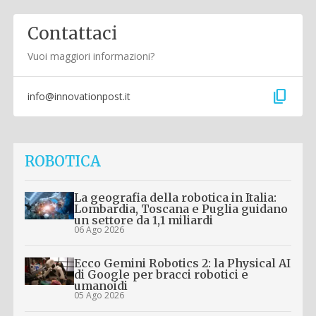
Contattaci
Vuoi maggiori informazioni?
content_copy
info@innovationpost.it
ROBOTICA
La geografia della robotica in Italia:
Lombardia, Toscana e Puglia guidano
un settore da 1,1 miliardi
06 Ago 2026
Ecco Gemini Robotics 2: la Physical AI
di Google per bracci robotici e
umanoidi
05 Ago 2026