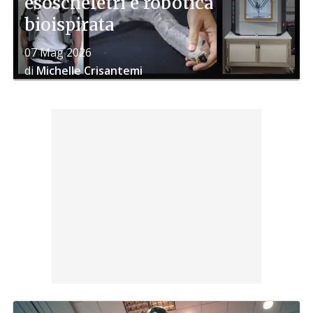
esoscheletri e robotica
bioispirata
07 Mag 2026
di
Michelle Crisantemi