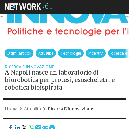
Ultimi articoli
Attualità
Tecnologie
Incentivi
Ricerca e
RICERCA E INNOVAZIONE
A Napoli nasce un laboratorio di
biorobotica per protesi, esoscheletri e
robotica bioispirata
Home
Attualità
Ricerca E Innovazione