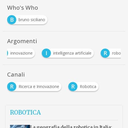
Who's Who
B
bruno siciliano
Argomenti
I
R
R
intelligenza artificiale
robot
Robotica
Canali
R
R
Ricerca e Innovazione
Robotica
ROBOTICA
La geografia della robotica in Italia: