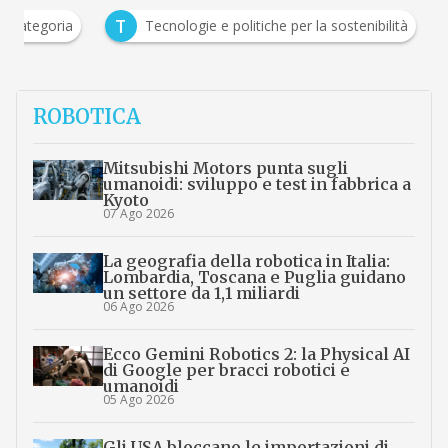
T
a categoria
Tecnologie e politiche per la sostenibilità
ROBOTICA
Mitsubishi Motors punta sugli
umanoidi: sviluppo e test in fabbrica a
Kyoto
07 Ago 2026
La geografia della robotica in Italia:
Lombardia, Toscana e Puglia guidano
un settore da 1,1 miliardi
06 Ago 2026
Ecco Gemini Robotics 2: la Physical AI
di Google per bracci robotici e
umanoidi
05 Ago 2026
Gli USA bloccano le importazioni di