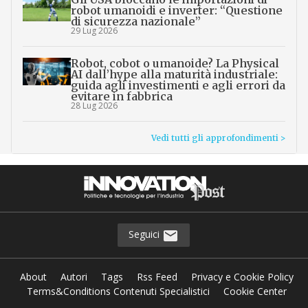
robot umanoidi e inverter: “Questione
di sicurezza nazionale”
29 Lug 2026
Robot, cobot o umanoide? La Physical
AI dall’hype alla maturità industriale:
guida agli investimenti e agli errori da
evitare in fabbrica
28 Lug 2026
Vedi tutti gli approfondimenti >
Seguici
About
Autori
Tags
Rss Feed
Privacy e Cookie Policy
Terms&Conditions Contenuti Specialistici
Cookie Center