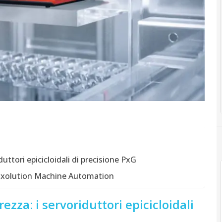
iduttori epicicloidali di precisione PxG
 Maxolution Machine Automation
rezza: i servoriduttori epicicloidali