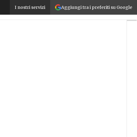
Aggiungi tra i preferiti su Google
Sew-Eurodrive presenta nuovi servoriduttori di prec
I nostri servizi