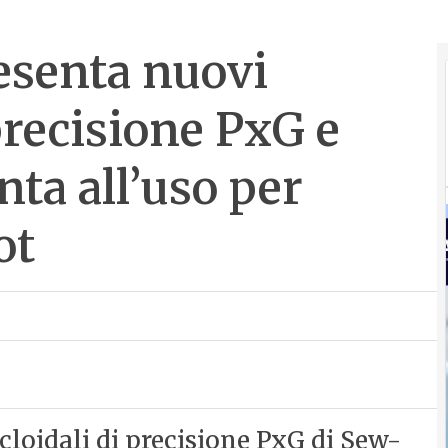
esenta nuovi
precisione PxG e
ta all’uso per
ot
cloidali di precisione PxG di Sew-