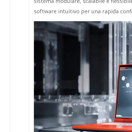
sistema modulare, scalabile e flessibil
software intuitivo per una rapida conf