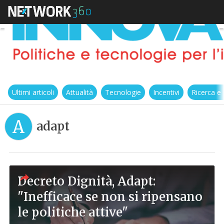
Ultimi articoli
Attualità
Tecnologie
Incentivi
Ricerca e
A
adapt
Decreto Dignità, Adapt:
"Inefficace se non si ripensano
le politiche attive"