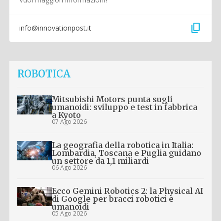
content_copy
info@innovationpost.it
ROBOTICA
Mitsubishi Motors punta sugli
umanoidi: sviluppo e test in fabbrica
a Kyoto
07 Ago 2026
La geografia della robotica in Italia:
Lombardia, Toscana e Puglia guidano
un settore da 1,1 miliardi
06 Ago 2026
Ecco Gemini Robotics 2: la Physical AI
di Google per bracci robotici e
umanoidi
05 Ago 2026