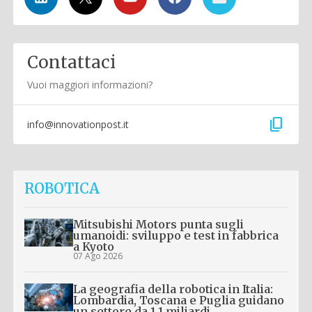
Contattaci
Vuoi maggiori informazioni?
content_copy
info@innovationpost.it
ROBOTICA
Mitsubishi Motors punta sugli
umanoidi: sviluppo e test in fabbrica
a Kyoto
07 Ago 2026
La geografia della robotica in Italia:
Lombardia, Toscana e Puglia guidano
un settore da 1,1 miliardi